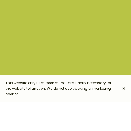
This website only uses cookies that are strictly necessary for
the website to function. We do not use tracking or marketing
cookies.
I Percorsi del Momento
Antipasti
Primi Piatti
Secondi Piatti
I Percorsi del Momento